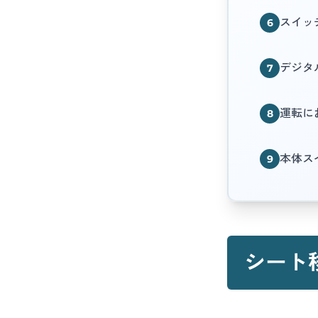
スイッ
6
デジタ
7
運転に
8
本体ス
9
シート