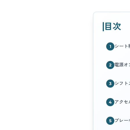
目次
シート
1
電源オ
2
シフト
3
アクセ
4
ブレー
5