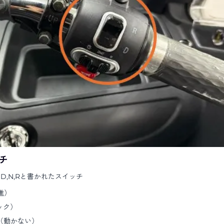
チ
D,N,Rと書かれたスイッチ
進）
ック）
（動かない）