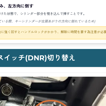
み、
左方向
に倒す
傾けた状態で、シリンダー部分を覗き込んで挿すことです。
ている際、キーシリンダーが左肩あがりの方向に倒れているため)
向に強く回すとハンドルロックがかかり、解除に時間を要す為注意が必
スイッチ(DNR)切り替え