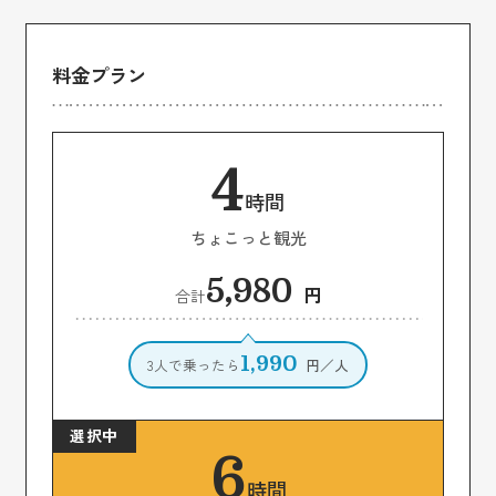
料金プラン
4
時間
ちょこっと観光
5,980
円
合計
1,990
3人で乗ったら
円／人
6
時間