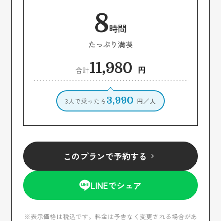
8
時間
たっぷり満喫
11,980
円
合計
3,990
3人で乗ったら
円／人
このプランで予約する
LINEでシェア
※表示価格は税込です。料金は予告なく変更される場合があ