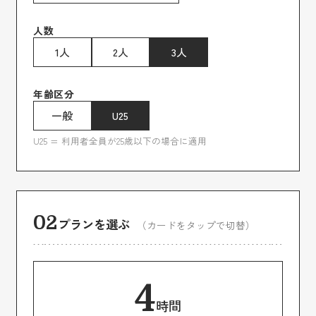
人数
1人
2人
3人
年齢区分
一般
U25
U25 = 利用者全員が25歳以下の場合に適用
02
プランを選ぶ
（カードをタップで切替）
4
時間