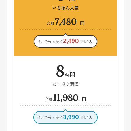
いちばん人気
7,480
円
合計
2,490
3人で乗ったら
円／人
8
時間
たっぷり満喫
11,980
円
合計
3,990
3人で乗ったら
円／人