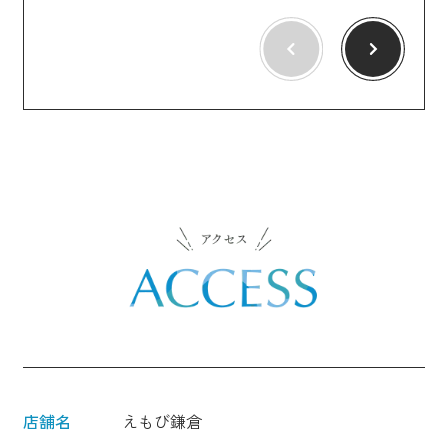
店舗名
えもび鎌倉